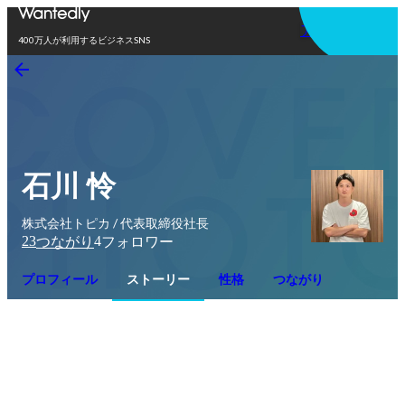
アプリを使う
400万人が利用するビジネスSNS
石川 怜
株式会社トピカ / 代表取締役社長
23
4
つながり
フォロワー
プロフィール
ストーリー
性格
つながり