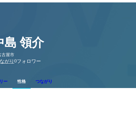
中島 領介
名古屋市
0
ながり
フォロワー
リー
性格
つながり