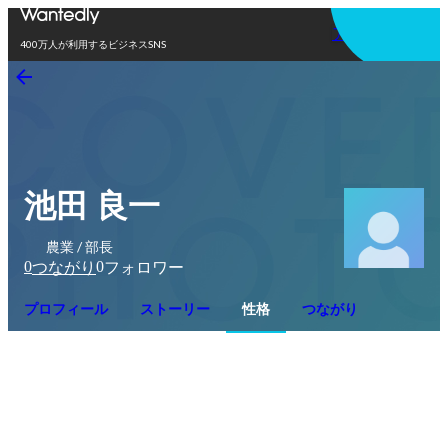
アプリを使う
400万人が利用するビジネスSNS
池田 良一
農業 / 部長
0
0
つながり
フォロワー
プロフィール
ストーリー
性格
つながり