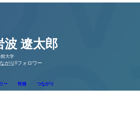
岩波 遼太郎
命館大学
0
ながり
フォロワー
リー
性格
つながり