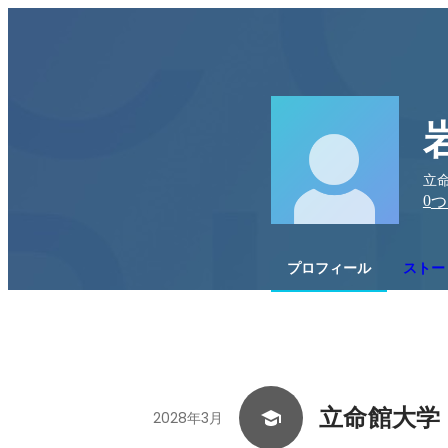
立
0
つ
プロフィール
ストー
立命館大学
2028年3月