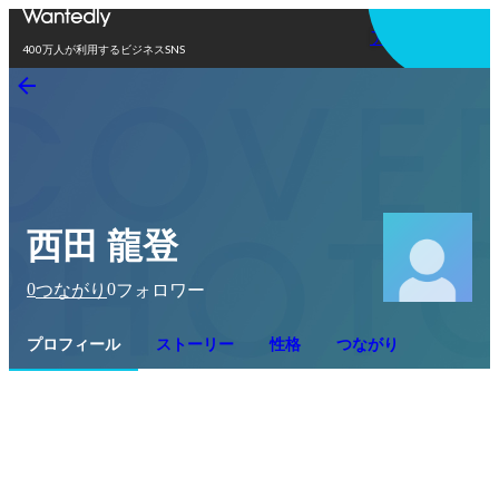
アプリを使う
400万人が利用するビジネスSNS
西田 龍登
0
0
つながり
フォロワー
プロフィール
ストーリー
性格
つながり