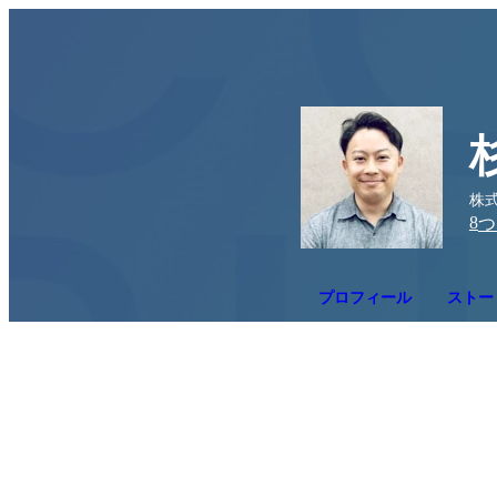
株
8
つ
プロフィール
ストー