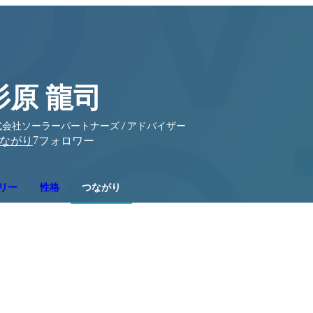
杉原 龍司
式会社ソーラーパートナーズ / アドバイザー
7
ながり
フォロワー
リー
性格
つながり