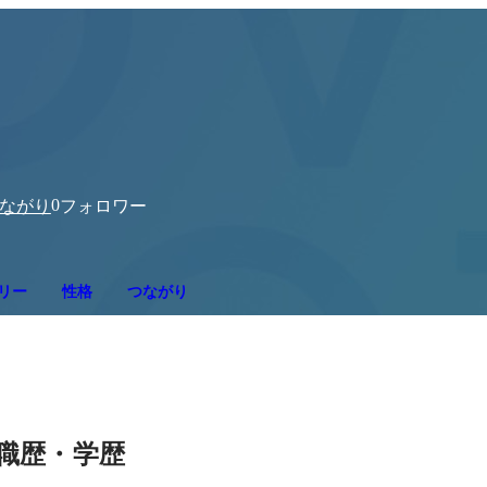
0
ながり
フォロワー
リー
性格
つながり
職歴・学歴