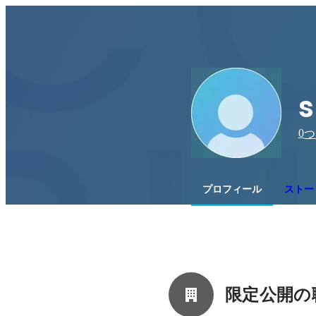
s
0
つ
プロフィール
ストー
限定公開の