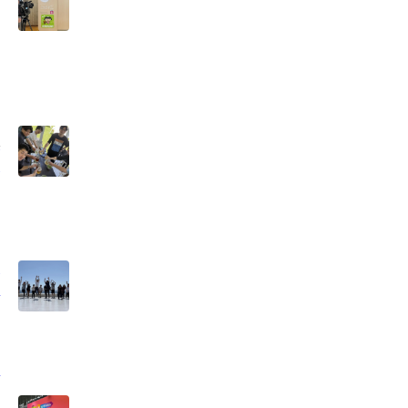
本
タ
ィ
レ
8