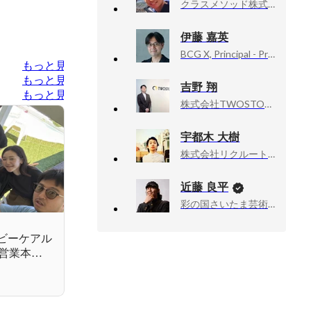
クラスメソッド株式会社, エンジニア
伊藤 嘉英
BCG X, Principal - Product Management
もっと見る
もっと見る
吉野 翔
もっと見る
株式会社TWOSTONE&Sons, 執行役員
宇都木 大樹
株式会社リクルートマネジメントソリューションズ, PdM
近藤 良平
彩の国さいたま芸術劇場, 次期芸術監督
ビーケアル
営業本部
