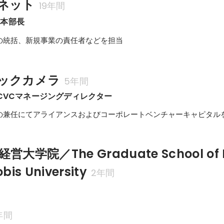
ネット
19年間
造本部長
の統括、新規事業の責任者などを担当
ックカメラ
5年間
 CVCマネージングディレクター
の兼任にてアライアンスおよびコーポレートベンチャーキャピタル
大学院／The Graduate School of
bis University
2年間
年間