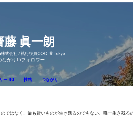
齋藤 眞一朗
im株式会社 / 執行役員COO
Tokyo
15
つながり
フォロワー
リー 40
性格
つながり
るのではなく、最も賢いものが生き残るのでもない。唯一生き残る