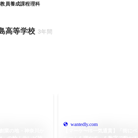
校教員養成課程理科
島高等学校
3年間
wantedly.com
創業の地・神奈川か
【マーケ〜IS一気通貫】「街に