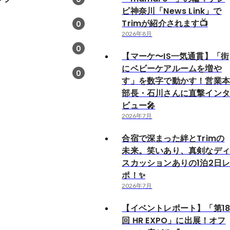
ビ神奈川「News Link」で
Trimが紹介されます📺
0
2026年8月
0
【マーケ〜IS一気通貫】「街
にベビーケアルームを増や
0
す」を数字で動かす！営業
部長・石川さんに直撃イン
ビュー🎤
2026年7月
合宿で深まった絆とTrimの
未来。笑いあり、真剣なデ
スカッションありの1泊2日
ポ！✨
2026年7月
【イベントレポート】「第1
回 HR EXPO」に出展！オフ