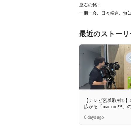
座右の銘：

一期一会、日々精進、無
最近のストーリ
【テレビ密着取材✨】
広がる「mamaro™
「News Link」でTr
6 days ago