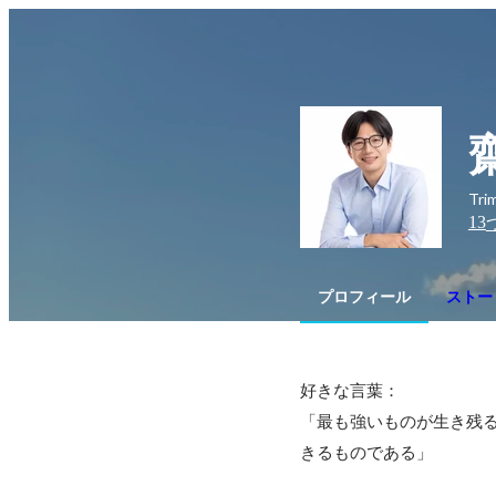
Tr
13
プロフィール
ストー
好きな言葉：

「最も強いものが生き残
きるものである」
