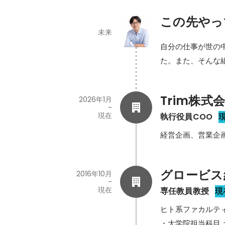
この先やっ
未来
自分の仕事が世の中
た。また、そんな
Trim株式
2026年1月
-
現在
執行役員COO
経営企画、営業企
グロービス
2016年10月
-
現在
専任教員教授
現
ヒト系ファカルティ
・大学院担当科目