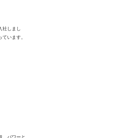
入社しまし
っています。
観、パワーと