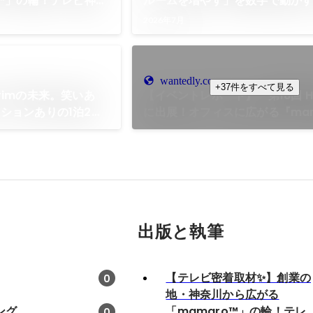
o™」の輪！テレビ神奈
ルームを増やす」を数字で動か
Trimが紹介されます📺
部長・石川さんに直撃インタビュ
2026年7月
wantedly.com
+37件をすべて見る
rimの未来。笑いあ
【イベントレポート】「第18回 HR
ションありの1泊2日
に出展！オフィスに広がる『mam
輪と、チームの絆を深めた3日間
出版と執筆
【テレビ密着取材✨】創業の
0
地・神奈川から広がる
ィング
「mamaro™」の輪！テレ
0