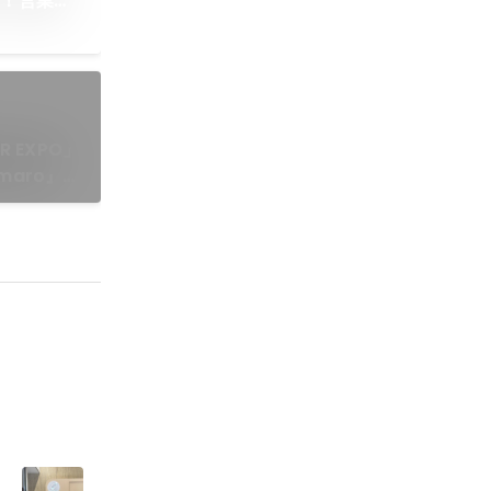
す！営業本
ー🎤
 EXPO」
aro』の
✨