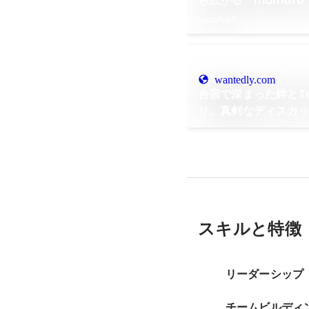
ら広がる「mamar
川「News Link」で
2026年8月
wantedly.com
合宿で深まった絆とT
り、真剣なディスカッ
レポ！✨
スキルと特徴
リーダーシップ
チームビルデ