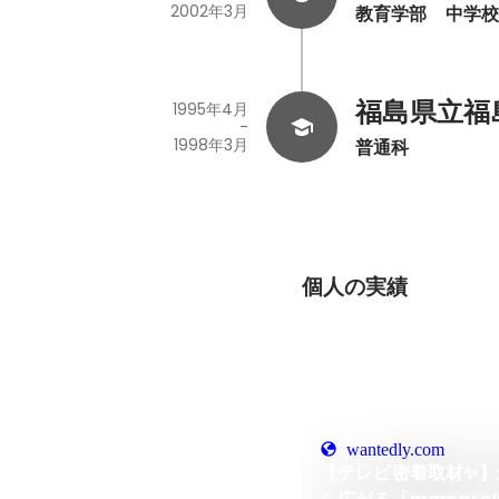
2002年3月
教育学部　中学
福島県立福
1995年4月
-
1998年3月
普通科
個人の実績
wantedly.com
【テレビ密着取材✨】