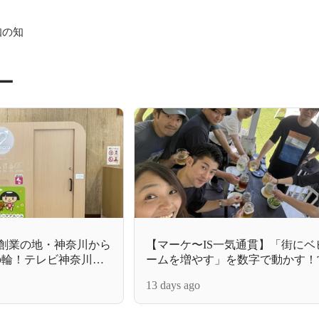
知の知
ー
創業の地・神奈川から
【マーケ〜IS一気通貫】「街にベ
」の輪！テレビ神奈川
ームを増やす」を数字で動かす！
長・石川さんに直撃インタビュー
imが紹介されます📺
13 days ago