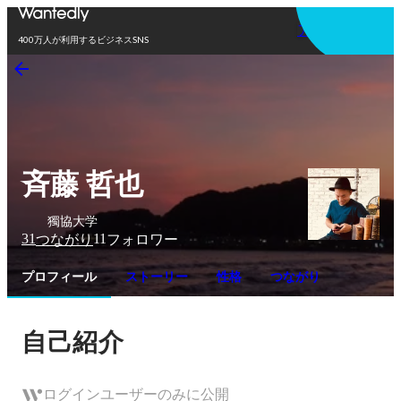
アプリを使う
400万人が利用するビジネスSNS
斉藤 哲也
獨協大学
31
11
つながり
フォロワー
プロフィール
ストーリー
性格
つながり
自己紹介
ログインユーザーのみに公開