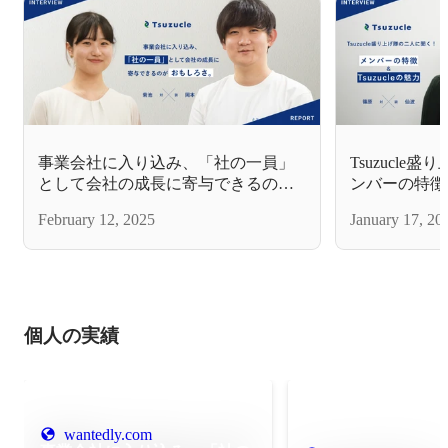
事業会社に入り込み、「社の一員」
Tsuzucl
として会社の成長に寄与できるのが
ンバーの特徴＆
おもしろさ。【岡本×菊池 対談】
×仙波 対談】
February 12, 2025
January 17, 20
個人の実績
wantedly.com