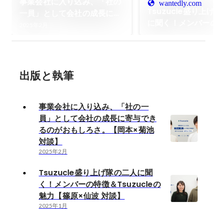
事業会社に入り込み、「社の
wantedly.com
Tsuzucle盛り上
一員」として会社の成長に寄
に聞く！メンバー
与できるのがおもしろさ。
2025年2月
Tsuzucleの魅力
【岡本×菊池 対談】
対談】
出版と執筆
事業会社に入り込み、「社の一
員」として会社の成長に寄与でき
るのがおもしろさ。【岡本×菊池
対談】
2025年2月
Tsuzucle盛り上げ隊の二人に聞
く！メンバーの特徴＆Tsuzucleの
魅力【篠原×仙波 対談】
2025年1月