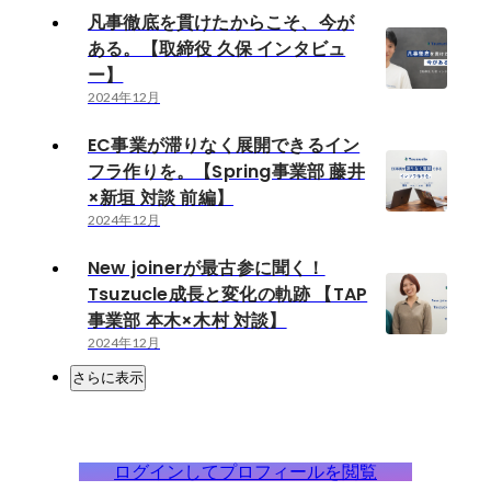
凡事徹底を貫けたからこそ、今が
ある。【取締役 久保 インタビュ
ー】
2024年12月
EC事業が滞りなく展開できるイン
フラ作りを。【Spring事業部 藤井
×新垣 対談 前編】
2024年12月
New joinerが最古参に聞く！
Tsuzucle成長と変化の軌跡 【TAP
事業部 本木×木村 対談】
2024年12月
さらに表示
ログインしてプロフィールを閲覧