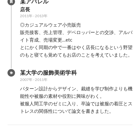
某アパレル
店長
2011年
-
2013年
◎カジュアルウェア小売販売

販売接客、売上管理、デベロッパーとの交渉、アルバ
イト育成、売場変更…etc

とにかく同期の中で一番はやく店長になるという野望
のもと寝ても覚めてもお店のことを考えていました。
某大学の服飾美術学科
2007年
-
2011年
パターン設計からデザイン、裁縫を学び制作よりも機
能性や被服の素材や役割に興味がわく。

被服人間工学のゼミに入り、卒論では被服の着圧とス
トレスの関係性について論文を書きました。