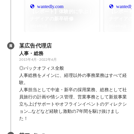
wantedly.com
wantedly
【レポート】体験的に学ぶ！
【レポート
ナディアの新卒研修
ナディアの新
社ナディア
2024年6月
2024年6月
某広告代理店
人事・総務
2015年4月
-
2022年6月
◎バックオフィス全般

人事総務をメインに、経理以外の事務業務はすべて経
験。

人事担当として中途・新卒の採用業務、総務として社
員旅行の計画や情シス管理、営業事務として新規事業
立ち上げサポートやオフラインイベントのディレクシ
ョン…などなど経験し激動の7年間を駆け抜けまし
た！