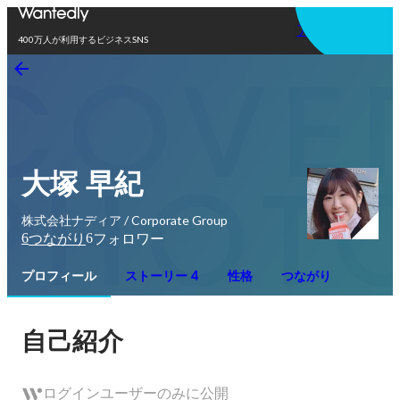
アプリを使う
400万人が利用するビジネスSNS
大塚 早紀
株式会社ナディア / Corporate Group
6
6
つながり
フォロワー
プロフィール
ストーリー 4
性格
つながり
自己紹介
ログインユーザーのみに公開