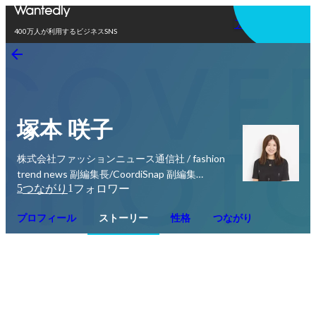
アプリを使う
400万人が利用するビジネスSNS
塚本 咲子
株式会社ファッションニュース通信社 / fashion
trend news 副編集長/CoordiSnap 副編集
5
1
つながり
フォロワー
長/petrel マネージャー
プロフィール
ストーリー
性格
つながり