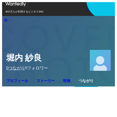
アプリを使う
400万人が利用するビジネスSNS
堀内 紗良
0
0
つながり
フォロワー
プロフィール
ストーリー
性格
つながり