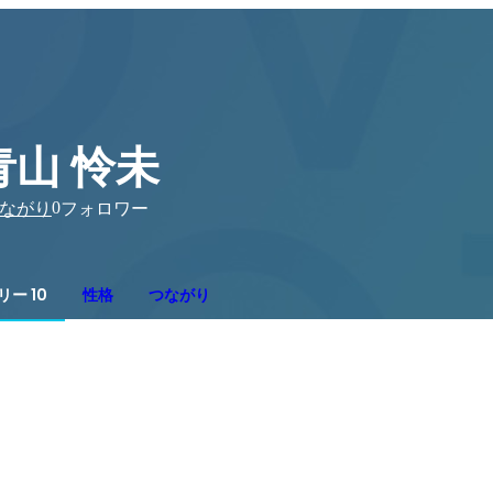
青山 怜未
0
ながり
フォロワー
ー 10
性格
つながり