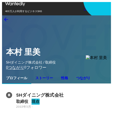
アプリを使う
400万人が利用するビジネスSNS
本村 里美
SHダイニング株式会社 / 取締役
0
0
つながり
フォロワー
プロフィール
ストーリー
性格
つながり
SHダイニング株式会社
取締役
現在
2015年5月
-