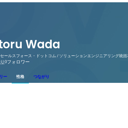
toru Wada
セールスフォース・ドットコム / ソリューションエンジニアリング統括
0
り
フォロワー
リー
性格
つながり