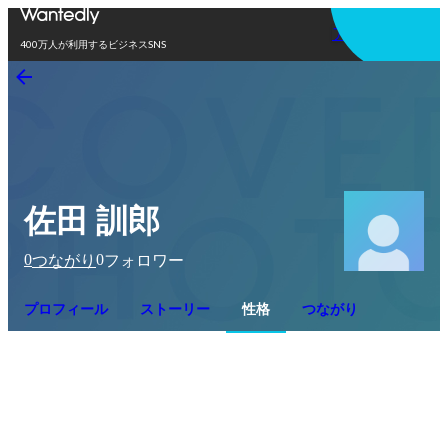
アプリを使う
400万人が利用するビジネスSNS
佐田 訓郎
0
0
つながり
フォロワー
プロフィール
ストーリー
性格
つながり