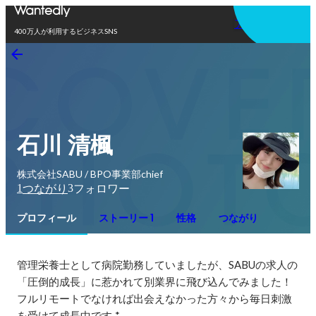
アプリを使う
400万人が利用するビジネスSNS
石川 清楓
株式会社SABU / BPO事業部chief
1
3
つながり
フォロワー
プロフィール
ストーリー 1
性格
つながり
管理栄養士として病院勤務していましたが、SABUの求人の
「圧倒的成長」に惹かれて別業界に飛び込んでみました！

フルリモートでなければ出会えなかった方々から毎日刺激
を受けて成長中です .*