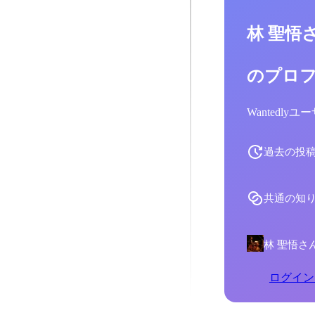
林 聖悟
のプロ
Wantedl
過去の投
共通の知
林 聖悟さ
ログイン