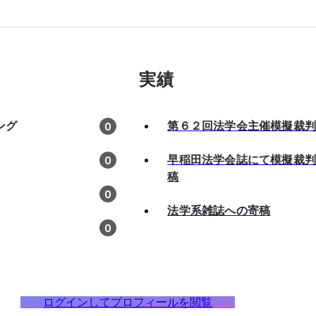
実績
ング
第６２回法学会主催模擬裁
0
早稲田法学会誌にて模擬裁
0
稿
0
法学系雑誌への寄稿
0
ログインしてプロフィールを閲覧