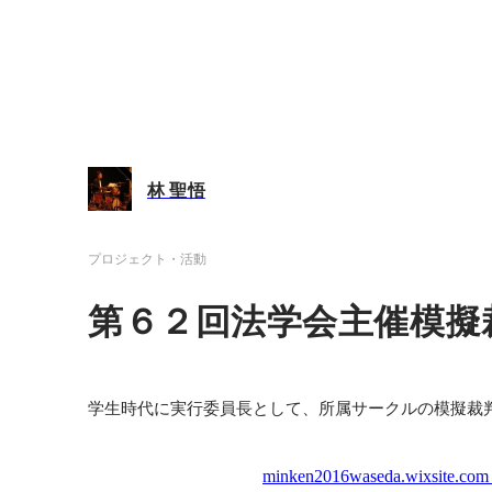
林 聖悟
プロジェクト・活動
第６２回法学会主催模擬
学生時代に実行委員長として、所属サークルの模擬裁
minken2016waseda.wixsite.com