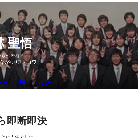
林 聖悟
東京都 板橋区
0
ながり
フォロワー
リー
性格
つながり
ら即断即決
きた人生でした。
