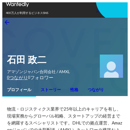
アプリを使う
400万人が利用するビジネスSNS
石田 政二
アマゾンジャパン合同会社 / AMXL
0
0
つながり
フォロワー
プロフィール
ストーリー
性格
つながり
物流・ロジスティクス業界で25年以上のキャリアを有し、
現場実務からグローバル戦略、スタートアップの経営まで
を網羅するスペシャリストです。DHLでの拠点運営、Amaz
onジャパンでの大型配送（AMXL）ネットワーク構築およ