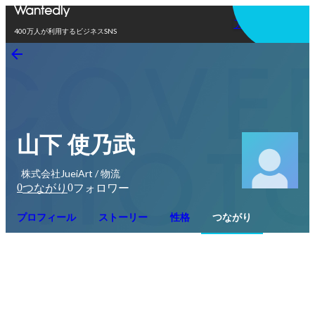
アプリを使う
400万人が利用するビジネスSNS
山下 使乃武
株式会社JueiArt / 物流
0
0
つながり
フォロワー
プロフィール
ストーリー
性格
つながり