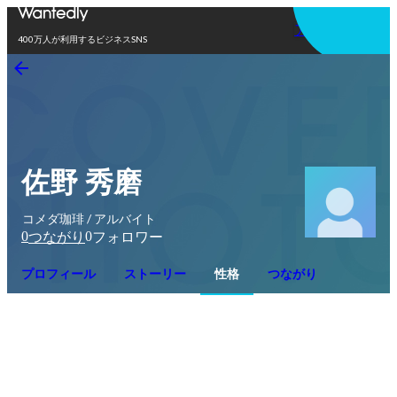
アプリを使う
400万人が利用するビジネスSNS
佐野 秀磨
コメダ珈琲 / アルバイト
0
0
つながり
フォロワー
プロフィール
ストーリー
性格
つながり