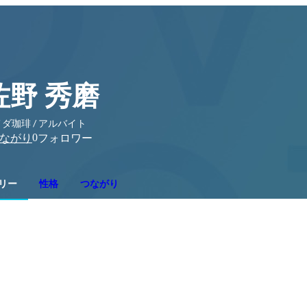
佐野 秀磨
ダ珈琲 / アルバイト
0
ながり
フォロワー
リー
性格
つながり