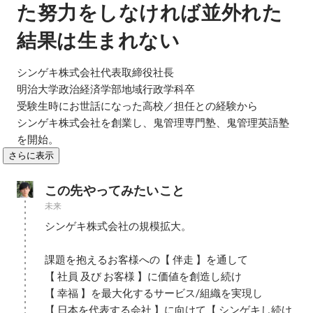
た努力をしなければ並外れた
結果は生まれない
シンゲキ株式会社代表取締役社長

明治大学政治経済学部地域行政学科卒

受験生時にお世話になった高校／担任との経験から

シンゲキ株式会社を創業し、鬼管理専門塾、鬼管理英語塾
を開始。
さらに表示
この先やってみたいこと
未来
シンゲキ株式会社の規模拡大。

課題を抱えるお客様への【 伴走 】を通して

【 社員 及び お客様 】に価値を創造し続け

【 幸福 】を最大化するサービス/組織を実現し

【 日本を代表する会社 】に向けて【 シンゲキし続け