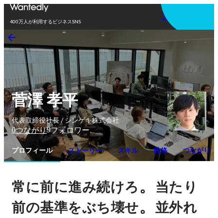
アプリを使う
400万人が利用するビジネスSNS
菅澤 孝平
代表取締役社長 / シンゲキ株式会社
0
9
つながり
フォロワー
プロフィール
ストーリー
スキル
性格
つながり
。
常に前に進み続けろ
当たり
。
前の基準をぶち壊せ
並外れ