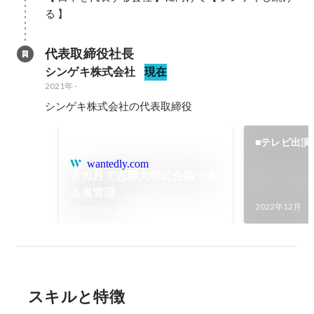
る 】
代表取締役社長
シンゲキ株式会社
現在
2021年
-
シンゲキ株式会社の代表取締役
■テレビ出演
柴田さん/ア
wantedly.com
３カ月で志望大学に合格でき
お二人が出
る鬼管理
かBiz」に出
2022年12月
2023年9月
スキルと特徴