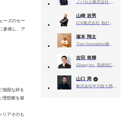
ノバセル株式会社, 代表取締役CEO
山崎 岩男
ェーズのセー
ICK株式会社, 執行役員
に参画し、ア
塚本 翔太
Tres Innovation株式会社, 代表取締役社長
吉田 将輝
Givery,Inc., 取締役CMO 兼 マーケティングDX部門COO
山口 周
株式会社中川政七商店, 社外取締役
ど強固な絆を
た理想郷を築
ャリアそのも