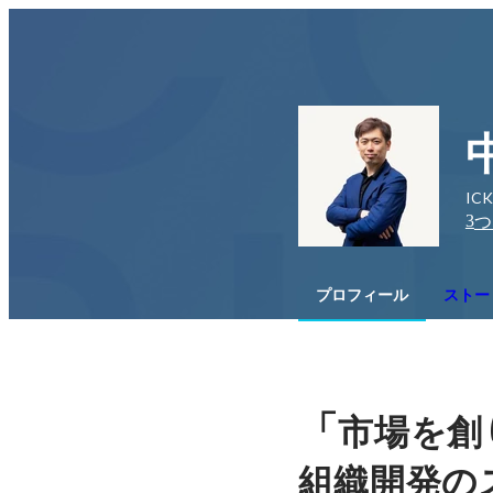
IC
3
つ
プロフィール
ストー
「
市場を創
組織開発の