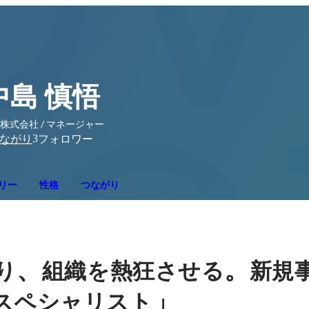
中島 慎悟
K株式会社 / マネージャー
3
ながり
フォロワー
リー
性格
つながり
、
。
り
組織を熱狂させる
新規
」
スペシャリスト