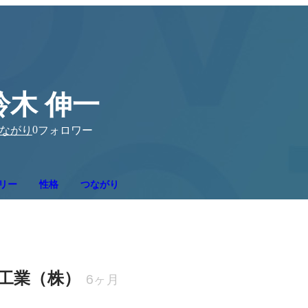
鈴木 伸一
0
ながり
フォロワー
リー
性格
つながり
工業（株）
6ヶ月