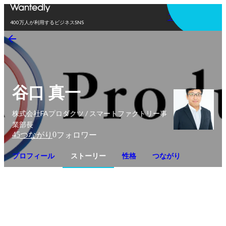
アプリを使う
400万人が利用するビジネスSNS
谷口 真一
株式会社FAプロダクツ / スマートファクトリー事
業部長
45
0
つながり
フォロワー
プロフィール
ストーリー
性格
つながり