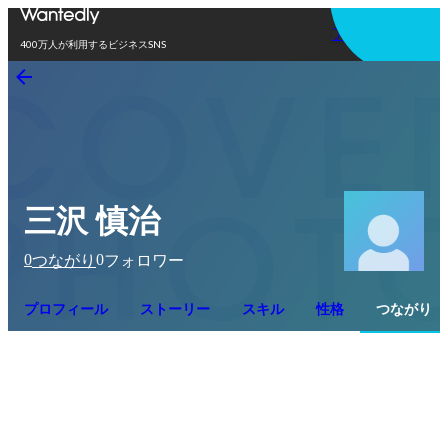
アプリを使う
400万人が利用するビジネスSNS
三沢 慎治
0
0
つながり
フォロワー
プロフィール
ストーリー
スキル
性格
つながり