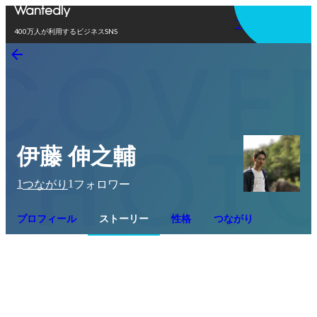
アプリを使う
400万人が利用するビジネスSNS
伊藤 伸之輔
1
1
つながり
フォロワー
プロフィール
ストーリー
性格
つながり