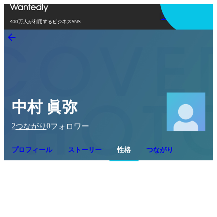
アプリを使う
400万人が利用するビジネスSNS
中村 眞弥
2
0
つながり
フォロワー
プロフィール
ストーリー
性格
つながり