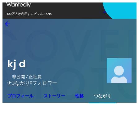
アプリを使う
400万人が利用するビジネスSNS
kj d
非公開 / 正社員
0
0
つながり
フォロワー
プロフィール
ストーリー
性格
つながり