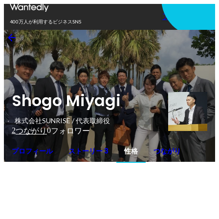
アプリを使う
400万人が利用するビジネスSNS
Shogo Miyagi
株式会社SUNRISE / 代表取締役
2
0
つながり
フォロワー
プロフィール
ストーリー 3
性格
つながり