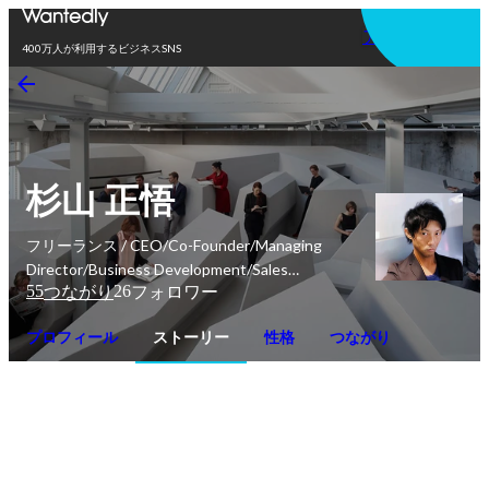
アプリを使う
400万人が利用するビジネスSNS
杉山 正悟
フリーランス / CEO/Co-Founder/Managing
Director/Business Development/Sales
55
26
つながり
フォロワー
Advisor/Consultant/GUEST LECTURER(客員講
師)
プロフィール
ストーリー
性格
つながり