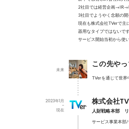
2社目では経営企画→IR→
3社目でようやく念願の開
現在も株式会社TVerで主
器用なタイプではないです
サービス開始当初から使
この先やっ
未来
TVerを通じて世
株式会社TV
2023年1月
-
現在
人財戦略本部　
サービス事業本部