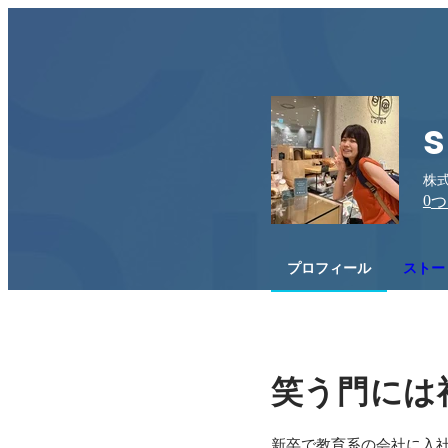
s
株式
0
つ
プロフィール
ストー
笑う門には
新卒で教育系の会社に入社