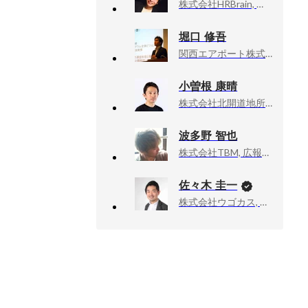
株式会社HRBrain, 執行役員 事業統括本部長
堀口 修吾
関西エアポート株式会社, HRBP
小曽根 康晴
株式会社北開道地所, 最高人事責任者 (CHRO)
波多野 智也
株式会社TBM, 広報・マーケティング部マネージャー
佐々木 圭一
株式会社ウゴカス, 代表取締役