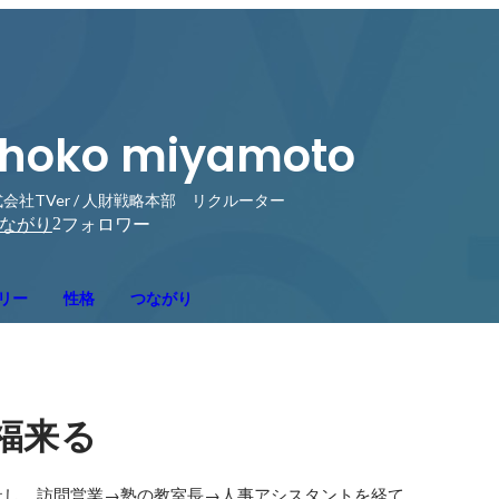
hoko miyamoto
会社TVer / 人財戦略本部 リクルーター
2
ながり
フォロワー
リー
性格
つながり
福来る
し、訪問営業→塾の教室長→人事アシスタントを経て、
