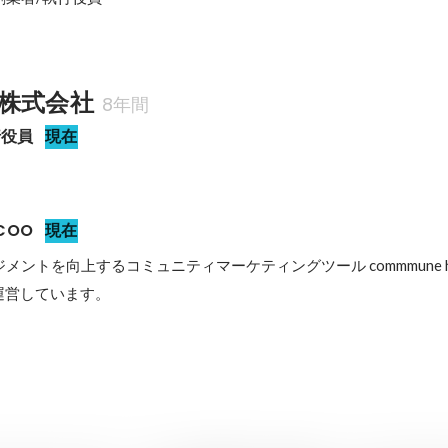
株式会社
8年間
行役員
現在
 COO
現在
ントを向上するコミュニティマーケティングツール commmune https
発 / 運営しています。