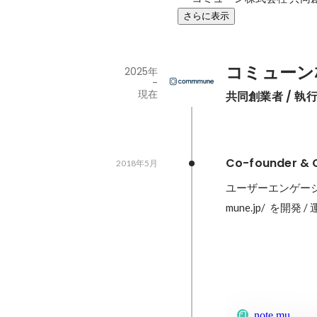
さらに表示
コミューン
2025年
-
現在
共同創業者 / 執
Co-founder &
2018年5月
ユーザーエンゲージメ
mune.jp/  を開
note.mu