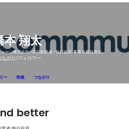
橋本 翔太
ューン株式会社 / 共同創業者 / 執行役員
東京都目黒区
2
つながり
フォロワー
リー
性格
つながり
nd better
創業者/執行役員