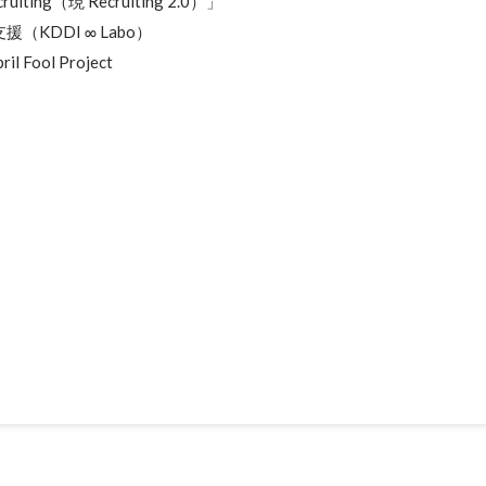
ruiting（現 Recruiting 2.0）」

KDDI ∞ Labo）

il Fool Project