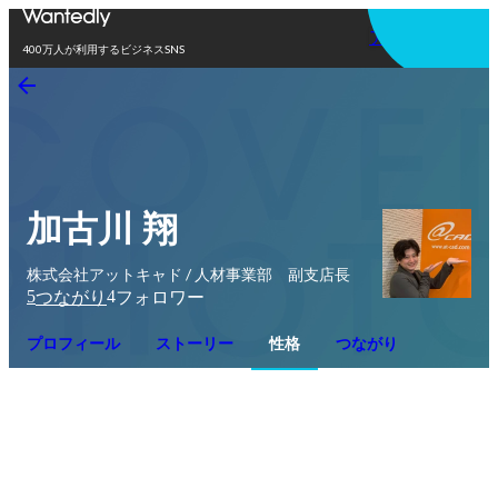
アプリを使う
400万人が利用するビジネスSNS
加古川 翔
株式会社アットキャド / 人材事業部 副支店長
5
4
つながり
フォロワー
プロフィール
ストーリー
性格
つながり