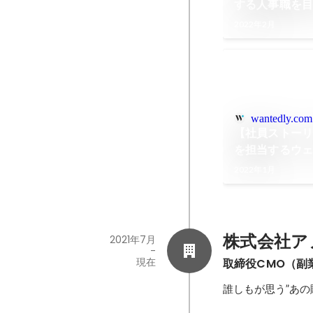
する人事職を
2022年2月
wantedly.com
【社員ストーリ
を担当するウ
マインド
2022年1月
株式会社ア
2021年7月
-
現在
取締役CMO（副
誰しもが思う”あ