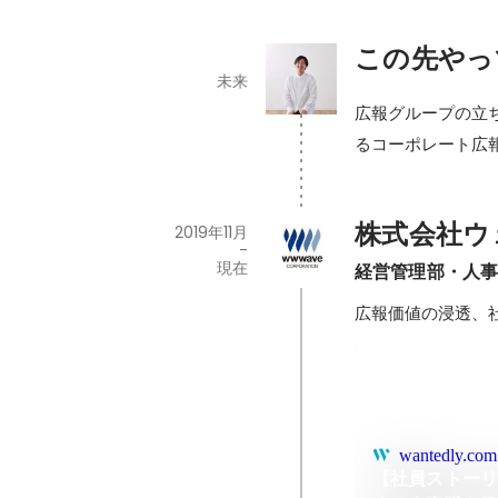
この先やっ
未来
広報グループの立
るコーポレート広
株式会社ウ
2019年11月
-
現在
経営管理部・人
広報価値の浸透、
wantedly.com
【社員ストーリ