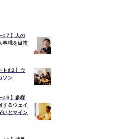
ー♯７】人の
人事職を目指
ート♯２】ウ
カソン
ー♯６】多様
当するウェイ
がいとマイン