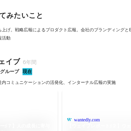
てみたいこと
ち上げ。戦略広報によるプロダクト広報。会社のブランディングとE
報活動
ェイブ
6年間
事グループ
現在
社内コミュニケーションの活発化、インターナル広報の実施
wantedly.com
ー♯７】人の成長に寄与
【ウェイブレポート♯２】ウ