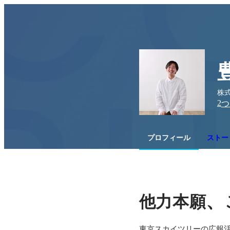
株
2
つ
プロフィール
ストー
、
他力本願
東京スカイツリーの広報