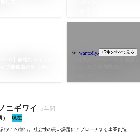
目指して
ハッカソン
2022年2月
+5件をすべて見る
wantedly.com
ー♯６】多様なジャンル
【社員ストーリー♯５】裁量
ェイブ編集職のやりがいと
にあふれる社内開発SE
2021年12月
ノニギワイ
5年間
業）
現在
の賑わい”の創出。社会性の高い課題にアプローチする事業創造