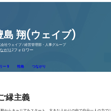
豊島 翔(ウェイブ)
式会社ウェイブ / 経営管理部・人事グループ
2
ながり
フォロワー
リー 9
性格
つながり
ご縁主義
活動からキャリアをスタート。大きなうねりの中で自分一人の力で