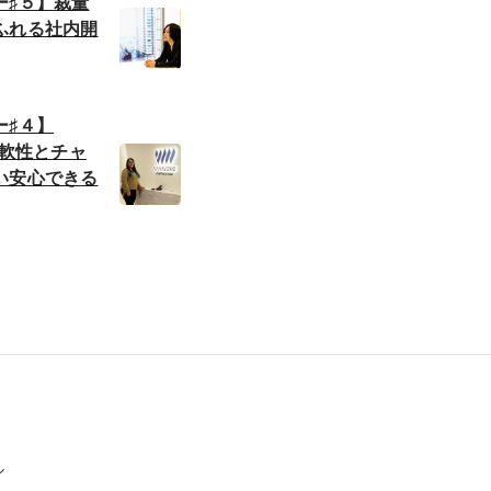
ー♯５】裁量
ふれる社内開
ー♯４】
柔軟性とチャ
い安心できる
ル