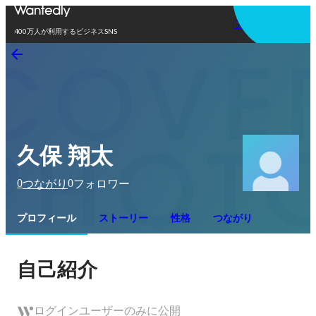
アプリを使う
400万人が利用するビジネスSNS
久保 翔太
0
0
つながり
フォロワー
プロフィール
ストーリー
性格
つながり
自己紹介
ログインユーザーのみに公開