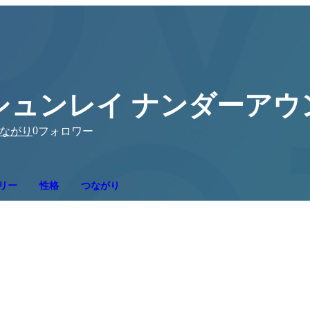
シュンレイ ナンダーアウ
0
ながり
フォロワー
リー
性格
つながり