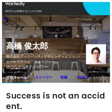
アプリを使う
400万人が利用するビジネスSNS
高橋 俊太郎
株式会社グッドパッチ / デザインディビジョン/
セールスチーム・マネージャー
16
8
つながり
フォロワー
プロフィール
ストーリー
性格
つながり
Success is not an accid
ent.