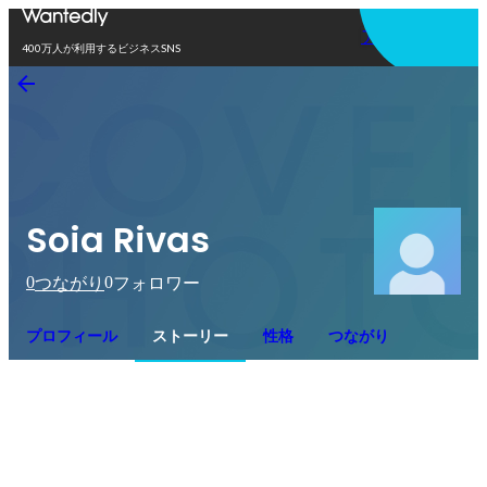
アプリを使う
400万人が利用するビジネスSNS
Soia Rivas
0
0
つながり
フォロワー
プロフィール
ストーリー
性格
つながり