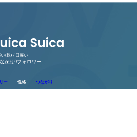
uica Suica
い(株) / 日雇い
0
ながり
フォロワー
リー
性格
つながり