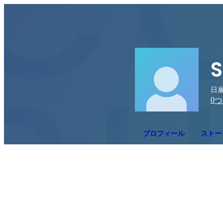
S
日雇
0
つ
プロフィール
ストー