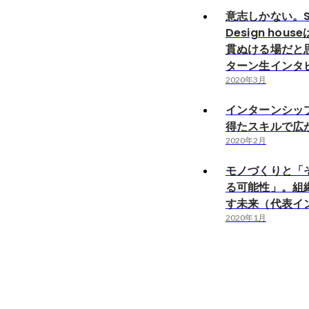
意志しかない。St
Design hou
貫ぬける場だと
ターン生インタ
2020年3月
インターンシッ
得たスキルで広
2020年2月
モノづくりと「
る可能性」。組
す未来（代表イ
2020年1月