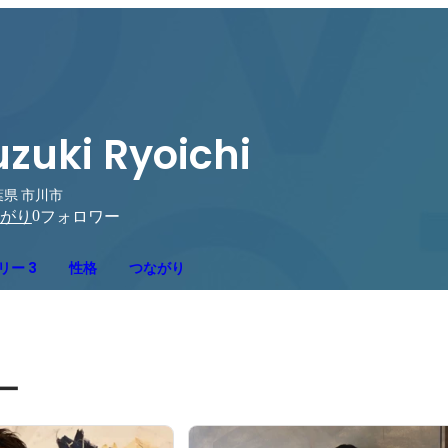
uzuki Ryoichi
葉県 市川市
0
がり
フォロワー
リー 3
性格
つながり
ー