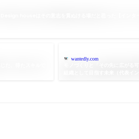
y Design houseはその意志を貫ぬける場だと思った【イン
wantedly.com
感じた、得たスキルで
モノづくりと「その先に広がる
組織として目指す未来（代表イ
ー）