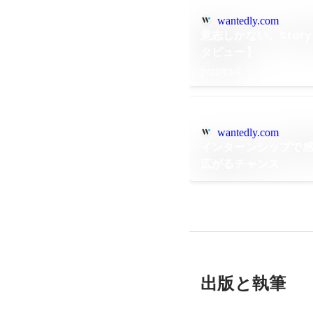
wantedly.com
意志しかない。Stor
タビュー】
2020年3月
wantedly.com
インターンシップで
広がるチャンス
出版と執筆