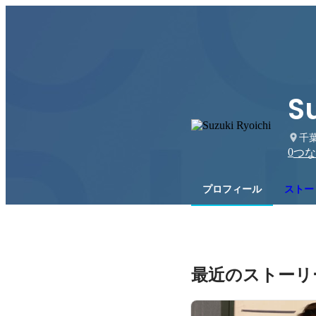
S
千
0
つな
プロフィール
ストー
最近のストーリ