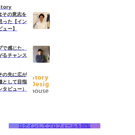
ory
seはその意志を
思った【イン
ビュー】
プで感じた、
がるチャンス
その先に広が
織として目指
ンタビュー）
ログインしてプロフィールを閲覧