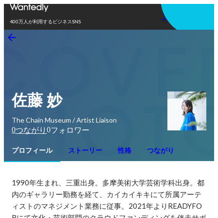
アプリを使う
400万人が利用するビジネスSNS
佐藤 妙
The Chain Museum / Artist Liaison
0
0
つながり
フォロワー
プロフィール
ストーリー
性格
つながり
1990年生まれ、三重出身。多摩美術大学芸術学科出身。都
内のギャラリー勤務を経て、カイカイキキにて所属アーテ
ィストのマネジメント業務に従事。2021年よりREADYFO
Rにて文化・芸術部門のクラウドファンディングを伴走サポ