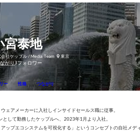
小宮泰地
会社ケップル / Media Team
東京
3
ながり
フォロワー
リー
性格
つながり
ウェアメーカーに入社しインサイドセールス職に従事。

ーンとして勤務したケップルへ、2023年1月より入社。

アップエコシステムを可視化する」というコンセプトの自社メディア