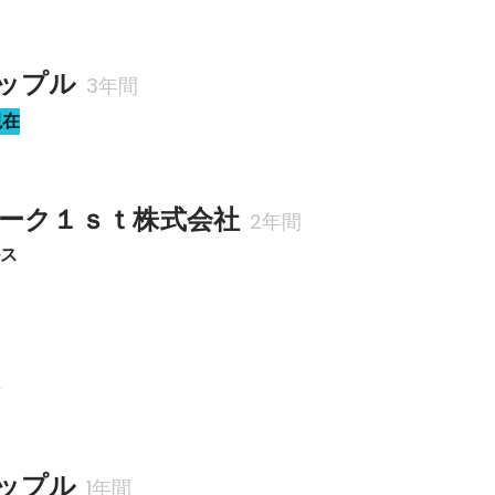
ップル
3年間
現在
ーク１ｓｔ株式会社
2年間
ルス
科
ップル
1年間