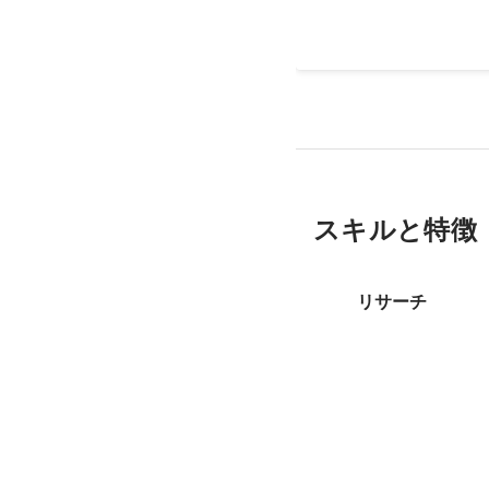
スキルと特徴
リサーチ