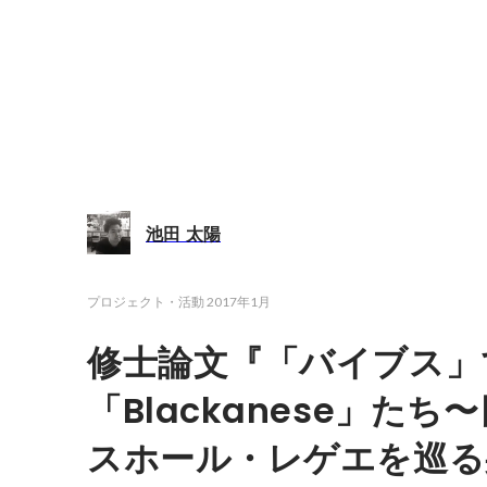
池田 太陽
プロジェクト・活動
2017年1月
修士論文『「バイブス」
「Blackanese」た
スホール・レゲエを巡る