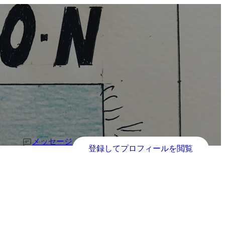
メッセージ
登録してプロフィールを閲覧