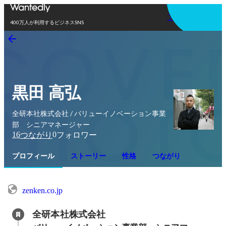
アプリを使う
400万人が利用するビジネスSNS
黒田 高弘
全研本社株式会社 / バリューイノベーション事業
部 シニアマネージャー
16
0
つながり
フォロワー
プロフィール
ストーリー
性格
つながり
zenken.co.jp
全研本社株式会社