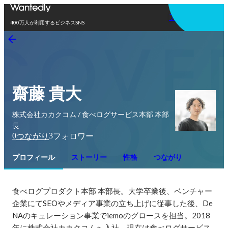
アプリを使う
400万人が利用するビジネスSNS
齋藤 貴大
株式会社カカクコム / 食べログサービス本部 本部
長
0
3
つながり
フォロワー
プロフィール
ストーリー
性格
つながり
食べログプロダクト本部 本部長。大学卒業後、ベンチャー
企業にてSEOやメディア事業の立ち上げに従事した後、De
NAのキュレーション事業でiemoのグロースを担当。2018
年に株式会社カカクコムへ入社、現在は食べログサービス