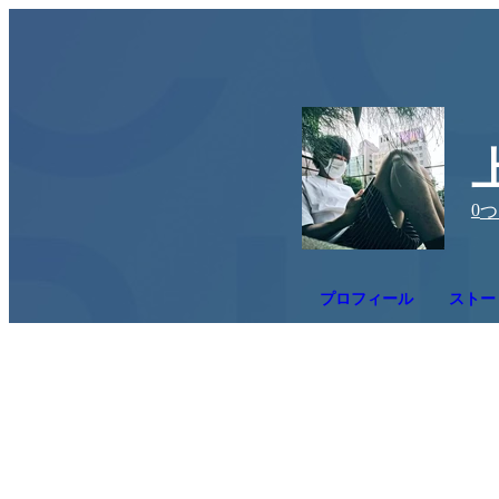
0
つ
プロフィール
ストー