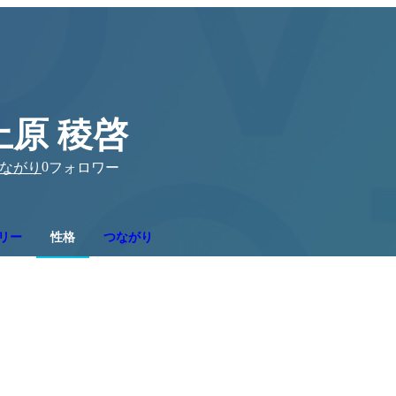
上原 稜啓
0
ながり
フォロワー
リー
性格
つながり