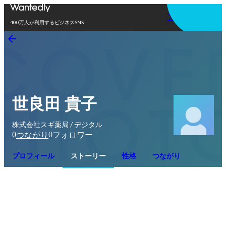
アプリを使う
400万人が利用するビジネスSNS
世良田 貴子
株式会社スギ薬局 / デジタル
0
0
つながり
フォロワー
プロフィール
ストーリー
性格
つながり